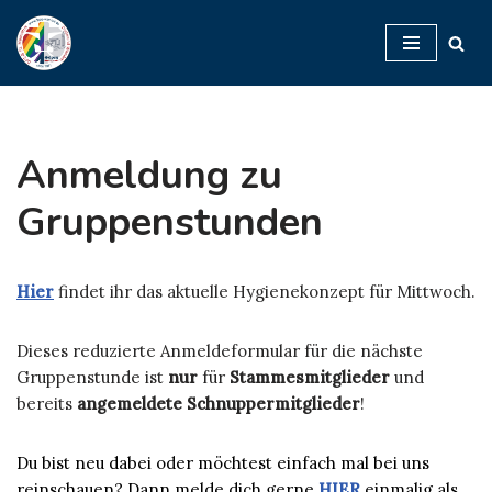
Zum
Inhalt
springen
Anmeldung zu
Gruppenstunden
Hier
findet ihr das aktuelle Hygienekonzept für Mittwoch.
Dieses reduzierte Anmeldeformular für die nächste
Gruppenstunde ist
nur
für
Stammesmitglieder
und
bereits
angemeldete
Schnuppermitglieder
!
Du bist neu dabei oder möchtest einfach mal bei uns
reinschauen? Dann melde dich gerne
HIER
einmalig als