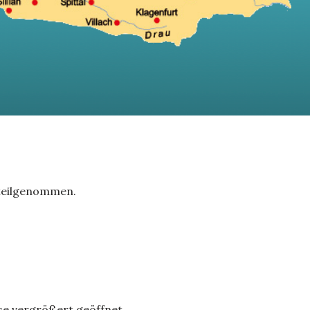
 teilgenommen.
ese vergrößert geöffnet.